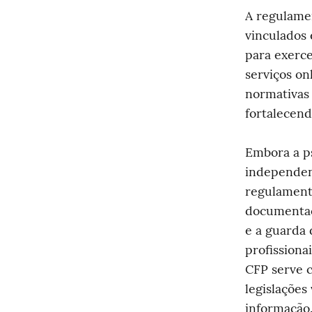
A regulamen
vinculados 
para exerce
serviços onl
normativas 
fortalecend
Embora a p
independent
regulamenta
documentaç
e a guarda 
profissiona
CFP serve c
legislações
informação