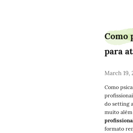
perfilbuilder415gamma
Como p
para a
March 19, 
Como psican
profissiona
do setting 
muito além
profissiona
formato rem