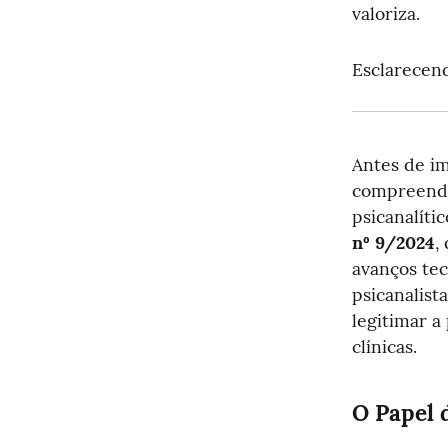
valoriza.
Esclarecend
Antes de im
compreende
psicanalític
nº 9/2024
,
avanços tec
psicanalist
legitimar a
clínicas.
O Papel 