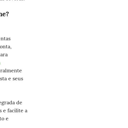
ne?
ntas 
nta, 
ara 
 
eralmente 
ta e seus 
grada de 
 facilite a 
o e 