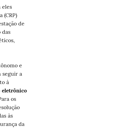
eles 
 (CRP) 
stação de 
 das 
icos, 
tônomo e 
seguir a 
o à 
 eletrônico
ara os 
solução 
s às 
gurança da 