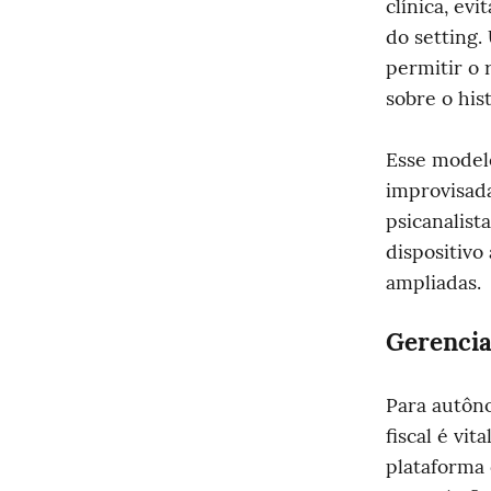
clínica, ev
do setting.
permitir o 
sobre o his
Esse model
improvisada
psicanalist
dispositivo
ampliadas.
Gerencia
Para autôno
fiscal é vita
plataforma 