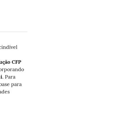
indível 
ução CFP 
corporando 
i
. Para 
base para 
ades 