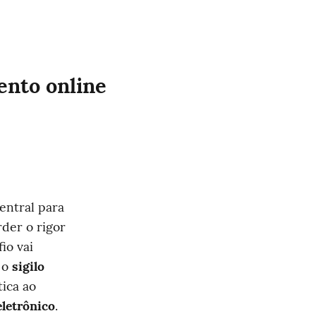
nto online 
ntral para 
er o rigor 
o vai 
 o 
sigilo 
ica ao 
eletrônico
. 