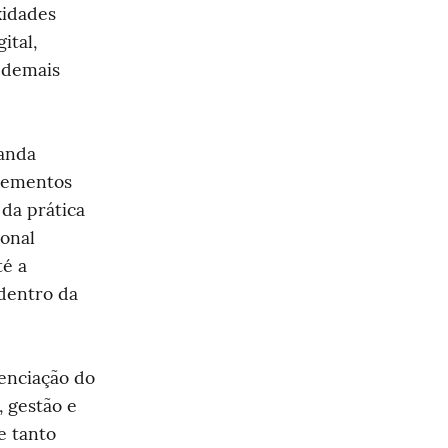
idades 
tal, 
 demais 
anda 
lementos 
da prática 
onal 
é a 
dentro da 
enciação do 
 gestão e 
 tanto 