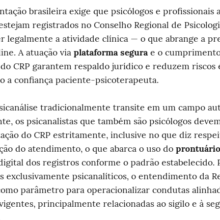
tação brasileira exige que psicólogos e profissionais a 
estejam registrados no Conselho Regional de Psicologia
r legalmente a atividade clínica — o que abrange a pre
ine. A atuação via 
plataforma segura
 e o cumprimento
do CRP garantem respaldo jurídico e reduzem riscos ét
o a confiança paciente-psicoterapeuta.
sicanálise tradicionalmente transite em um campo au
e, os psicanalistas que também são psicólogos devem 
ção do CRP estritamente, inclusive no que diz respeit
ão do atendimento, o que abarca o uso do 
prontuário
digital dos registros conforme o padrão estabelecido. P
is exclusivamente psicanalíticos, o entendimento da Re
omo parâmetro para operacionalizar condutas alinhada
 vigentes, principalmente relacionadas ao sigilo e à se
.