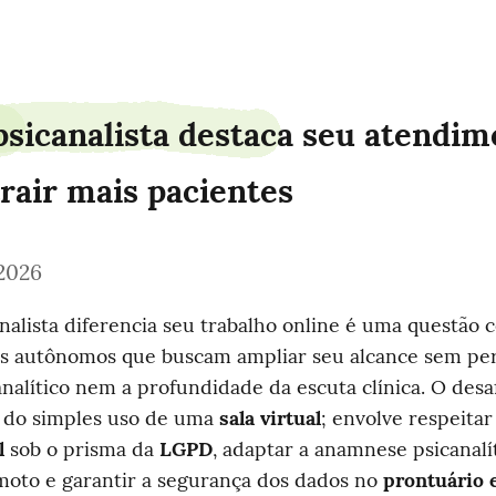
sicanalista destaca seu atendime
trair mais pacientes
2026
alista diferencia seu trabalho online é uma questão ce
is autônomos que buscam ampliar seu alcance sem perd
analítico nem a profundidade da escuta clínica. O desafi
 do simples uso de uma 
sala virtual
; envolve respeitar
l
 sob o prisma da 
LGPD
, adaptar a anamnese psicanalít
oto e garantir a segurança dos dados no 
prontuário 