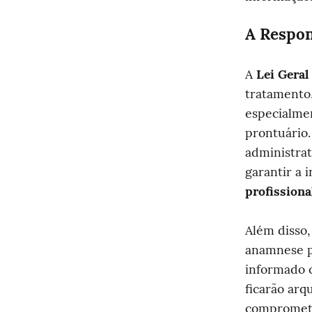
A Respon
A 
Lei Geral
tratamento
especialmen
prontuário.
administrat
garantir a 
profissiona
Além disso,
anamnese ps
informado c
ficarão arq
compromete 