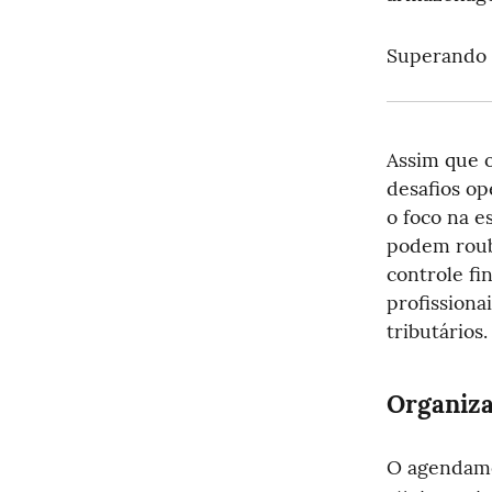
Superando D
Assim que o
desafios op
o foco na e
podem rouba
controle fi
profissiona
tributários.
Organiza
O agendamen