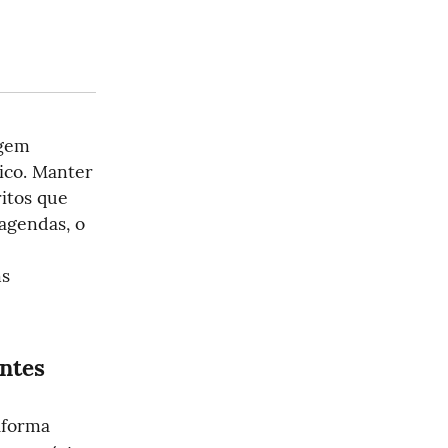
gem 
ico. Manter 
itos que 
gendas, o 
s 
ntes
forma 