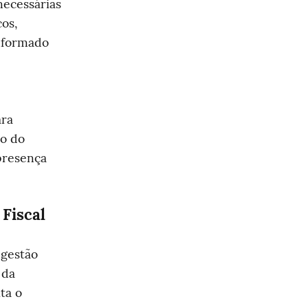
ecessárias 
s, 
nformado 
ra 
o do 
presença 
Fiscal
gestão 
da 
a o 