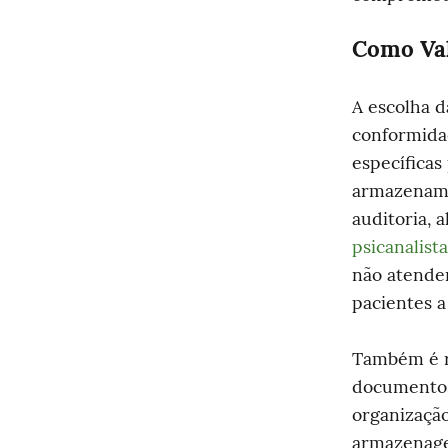
Como Val
A escolha d
conformidad
específicas
armazenamen
auditoria, 
psicanalista
não atendem
pacientes a
Também é r
documentos,
organizaçã
armazenage