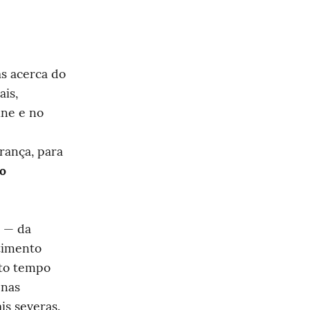
s acerca do 
s, 
ne e no 
ança, para 
o 
 — da 
imento 
to tempo 
nas 
is severas.